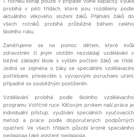
1. ročníku konají pouze v případě volné kapacity. Výuka
probíhá v pěti třídách, které jsou rozděleny podle
aktuálního věkového složení žáků. Přijímání žáků do
všech ročníků probíhá průběžně během celého
školního roku.
Zaměřujeme se na pomoc dětem, které kvůli
zdravotním či jiným obtížím nezvládají vzdělávání v
běžné základní škole s vyšším počtem žáků ve třídě.
Jedná se zejména o žáky se speciálními vzdělávacími
potřebami, především s vývojovými poruchami učení,
případně se souběžným postižením.
Vzdělávání probíhá podle školního vzdělávacího
programu
Vstřícné ruce
. Klíčovým prvkem naší práce je
individuální přístup, využívání speciálních vyučovacích
metod a práce podle doporučených podpůrných
opatření. Ve všech třídách působí kromě speciálního
pedagoga také asistent pedagoga.