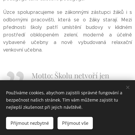
Úzce spolupracujeme se zákonnými zástupci žáků i s
odbornými pracovišti, která se o žáky starají. Mezi
přednosti školy patří umístění budovy v klidném
prostředí obklopeném zelení, moderně a účelně
vybavené učebny a nově vybudovaná relaxační
venkovní učebna.
Motto: Školu netvoří jen
školní budova nebo
vzdělávací program, ale
Používáme cookies, abychom zajistili správné fungování a
bezpečnost našich stránek. Tím vám můžeme zajistit tu
především lidé.
nejlepší zkušenost při jejich návštěvě.
Přijmout nezbytné
Přijmout vše