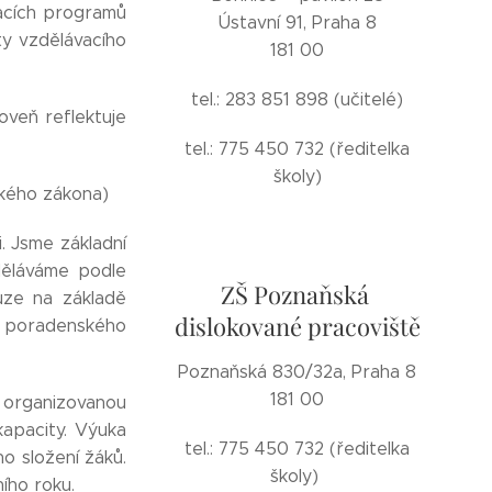
vacích programů
Ústavní 91, Praha 8
ty vzdělávacího
181 00
tel.: 283 851 898 (učitelé)
oveň reflektuje
tel.: 775 450 732 (ředitelka
školy)
ského zákona)
. Jsme základní
děláváme podle
ZŠ Poznaňská
uze na základě
dislokované pracoviště
o poradenského
Poznaňská 830/32a, Praha 8
181 00
 organizovanou
kapacity. Výuka
tel.: 775 450 732 (ředitelka
o složení žáků.
školy)
ího roku.