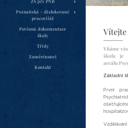
ZŠ při PNB
Poznaňská - dislokované
pracoviště
Povinná dokumentace
Vítejt
školy
Třídy
Vítáme vás
škola je
Zaměstnanci
areálu Psy
Kontakt
Základní š
První pra
Psychiatri
ošetřující
hospitaliz
Vzdělávání