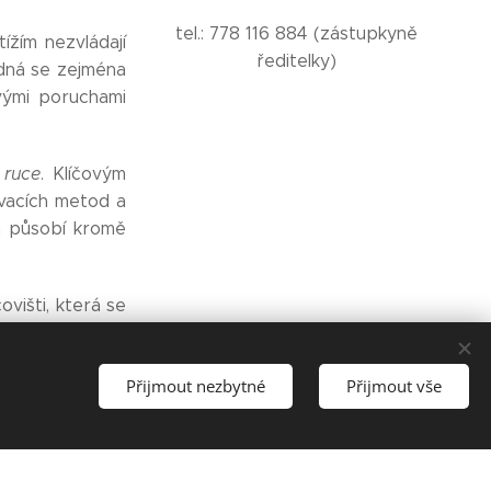
tel.: 778 116 884 (zástupkyně
ížím nezvládají
ředitelky)
edná se zejména
vými poruchami
 ruce
. Klíčovým
ovacích metod a
h působí kromě
višti, která se
dném prostředí
vě vybudovaná
Přijmout nezbytné
Přijmout vše
ebo