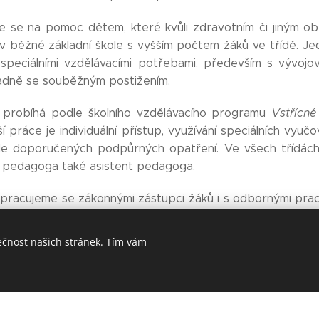
 se na pomoc dětem, které kvůli zdravotním či jiným obt
 v běžné základní škole s vyšším počtem žáků ve třídě. J
speciálními vzdělávacími potřebami, především s vývojo
padně se souběžným postižením.
 probíhá podle školního vzdělávacího programu
Vstřícné
 práce je individuální přístup, využívání speciálních vyuč
le doporučených podpůrných opatření. Ve všech třídác
o pedagoga také asistent pedagoga.
pracujeme se zákonnými zástupci žáků i s odbornými praco
rají. Mezi přednosti školy patří umístění budovy v kli
m zelení, moderně a účelně vybavené učebny a no
ečnost našich stránek. Tím vám
venkovní učebna.
Motto: Školu netvoří jen školní budova n