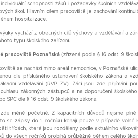
 individuální schopnosti žáků i požadavky školních vzdělá
ových škol. Hlavním cílem pracoviště je zachování kontinui
během hospitalizace.
ýuky vychází z obecných cílů výchovy a vzdělávání a zár
ohoto typu školského zařízení.
né pracoviště Poznaňská
(zřízená podle § 16 odst. 9 škol
oviště se nachází mimo areál nemocnice, v Poznaňské ulici
zenou dle příslušného ustanovení školského zákona a vz
kladní vzdělávání (RVP ZV). Žáci jsou zde přijímáni po
souhlasu zákonných zástupců a na doporučení školskéh
bo SPC dle § 16 odst. 9 školského zákona.
u zde méně početné. Z kapacitních důvodů nejsme plně
oto se zápisy do 1. ročníku konají pouze v případě volné 
ěti třídách, které jsou rozděleny podle aktuálního věkovéh
žáků do všech ročníků probíhá průběžně během celého školn