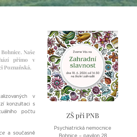
i Bohnice. Naše
hází přímo v
ci Poznaňská.
alizovaných v
í konzultaci s
tuálního počtu
ZŠ při PNB
Psychiatrická nemocnice
uce
a současně
Bohnice – pavilon 28