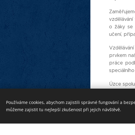
Zaměřujeme
vzdělávání
o žáky se 
učení, pří
Vzdělávání
prvkem naší
práce pod
speciálníh
Úzce spolu
o žáky sta
obklopené
Používáme cookies, abychom zajistili správné fungování a bezp
Vytvořeno službou
Webnode
relaxační 
můžeme zajistit tu nejlepší zkušenost při jejich návštěvě.
Cookies