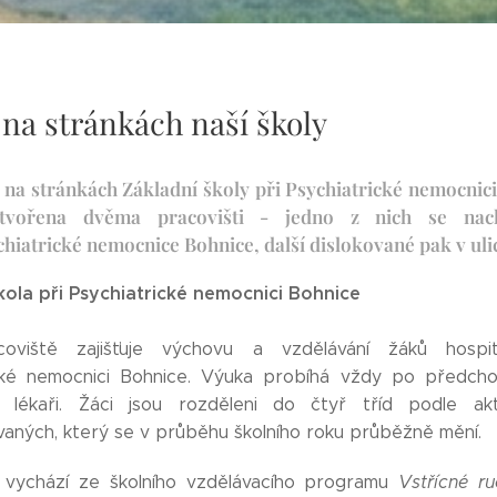
e na stránkách naší školy
 na stránkách Základní školy při Psychiatrické nemocnic
 tvořena dvěma pracovišti - jedno z nich se nac
chiatrické nemocnice Bohnice, další dislokované pak v uli
kola při Psychiatrické nemocnici Bohnice
coviště zajišťuje výchovu a vzdělávání žáků hospit
cké nemocnici Bohnice. Výuka probíhá vždy po předchoz
mi lékaři. Žáci jsou rozděleni do čtyř tříd podle ak
ovaných, který se v průběhu školního roku průběžně mění.
 vychází ze školního vzdělávacího programu
Vstřícné r