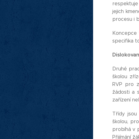
respektuje
jejich kmen
procesu i 
Koncepce v
specifika t
Dislokova
Druhé prac
školou zří
RVP pro zá
žádosti a 
zařízení ne
Třídy jso
školou, pr
probíhá v p
Přijímání 