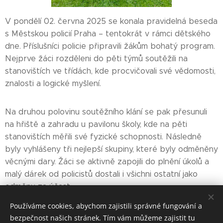
V pondělí 02. června 2025 se konala pravidelná beseda
s Městskou policií Praha – tentokrát v rámci dětského
dne. Příslušníci policie připravili žákům bohatý program.
Nejprve žáci rozděleni do pěti týmů soutěžili na
stanovištích ve třídách, kde procvičovali své vědomosti,
znalosti a logické myšlení.
Na druhou polovinu soutěžního klání se pak přesunuli
na hřiště a zahradu u pavilonu školy, kde na pěti
stanovištích měřili své fyzické schopnosti. Následně
byly vyhlášeny tři nejlepší skupiny, které byly odměněny
věcnými dary. Žáci se aktivně zapojili do plnění úkolů a
malý dárek od policistů dostali i všichni ostatní jako
odměnu za účast.
Používáme cookies, abychom zajistili správné fungování a
bezpečnost našich stránek. Tím vám můžeme zajistit tu