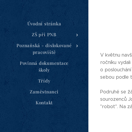
Úvodní stránka
ZŠ při PNB
Poznaňská - dislokované
pracoviště
V květnu navšt
ročníku vydal
Povinná dokumentace
o poslouchání –
školy
sebou podle t
Třídy
Zaměstnanci
Podruhé se žá
sourozenců Jo
Kontakt
"robot". Na zá