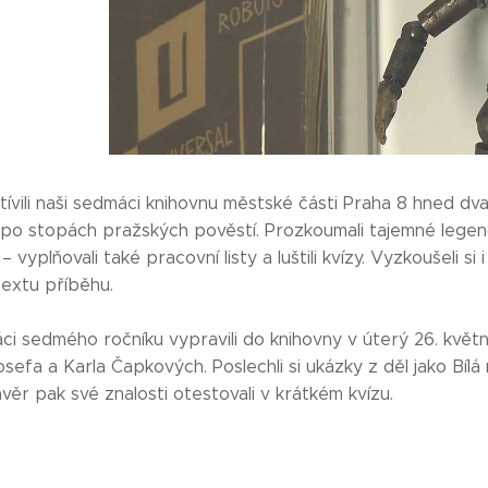
ívili naši sedmáci knihovnu městské části Praha 8 hned dva
i po stopách pražských pověstí. Prozkoumali tajemné legend
 vyplňovali také pracovní listy a luštili kvízy. Vyzkoušeli si
extu příběhu.
ci sedmého ročníku vypravili do knihovny v úterý 26. květn
sefa a Karla Čapkových. Poslechli si ukázky z děl jako Bíl
věr pak své znalosti otestovali v krátkém kvízu.