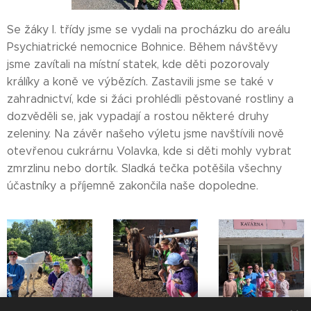
Se žáky I. třídy jsme se vydali na procházku do areálu
Psychiatrické nemocnice Bohnice. Během návštěvy
jsme zavítali na místní statek, kde děti pozorovaly
králíky a koně ve výbězích. Zastavili jsme se také v
zahradnictví, kde si žáci prohlédli pěstované rostliny a
dozvěděli se, jak vypadají a rostou některé druhy
zeleniny. Na závěr našeho výletu jsme navštívili nově
otevřenou cukrárnu Volavka, kde si děti mohly vybrat
zmrzlinu nebo dortík. Sladká tečka potěšila všechny
účastníky a příjemně zakončila naše dopoledne.