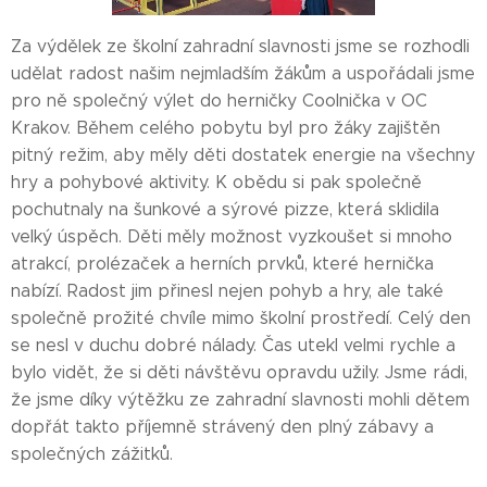
Za výdělek ze školní zahradní slavnosti jsme se rozhodli
udělat radost našim nejmladším žákům a uspořádali jsme
pro ně společný výlet do herničky Coolnička v OC
Krakov. Během celého pobytu byl pro žáky zajištěn
pitný režim, aby měly děti dostatek energie na všechny
hry a pohybové aktivity. K obědu si pak společně
pochutnaly na šunkové a sýrové pizze, která sklidila
velký úspěch. Děti měly možnost vyzkoušet si mnoho
atrakcí, prolézaček a herních prvků, které hernička
nabízí. Radost jim přinesl nejen pohyb a hry, ale také
společně prožité chvíle mimo školní prostředí. Celý den
se nesl v duchu dobré nálady. Čas utekl velmi rychle a
bylo vidět, že si děti návštěvu opravdu užily. Jsme rádi,
že jsme díky výtěžku ze zahradní slavnosti mohli dětem
dopřát takto příjemně strávený den plný zábavy a
společných zážitků.